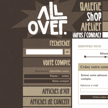
IDENTIFIEZ-VOUS
Résu
Créez votre com
Bienvenue,
identifiez-vous
Entrez votre adresse 
Panier :
(vide)
compte.
Votre compte
Adresse e-mail