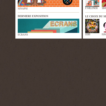
P. MILDNER
SIM
SINAPSI
DERNIERE EXPOSITION
LE CHOIX DU 
DDB
HA
ECRANS