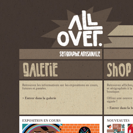
Retrouvez les informations sur les expositions en cours,
Retrouvez affiches, 
futures et passées.
et sérigraphiés à l
boutique.
> Entrer dans la galerie
Offrez une oeuvre 
signée !
> Entrer dans la 
EXPOSITION EN COURS
NOUVEAUTES