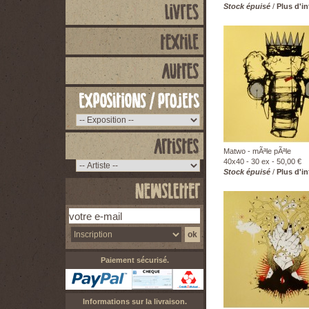
Stock épuisé
/
Plus d'i
Matwo - mÃªle pÃªle
40x40 - 30 ex - 50,00 €
Stock épuisé
/
Plus d'i
Paiement sécurisé.
Informations sur la livraison.