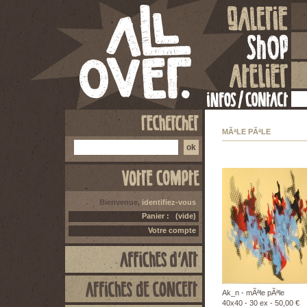
MÃªLE PÃªLE
Bienvenue,
identifiez-vous
Panier :
(vide)
Votre compte
Ak_n - mÃªle pÃªle
40x40 - 30 ex - 50,00 €