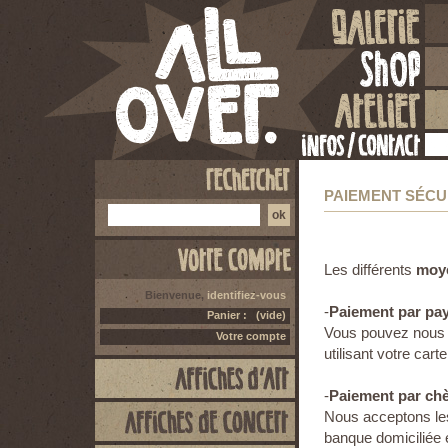
PAIEMENT SÉCU
Les différents
moye
Bienvenue,
identifiez-vous
-
Paiement par pa
Panier :
(vide)
Vous pouvez nous ré
Votre compte
utilisant votre cart
-
Paiement par ch
Nous acceptons les
banque domiciliée 