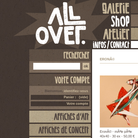
ERONÃ©
Bienvenue,
identifiez-vous
Panier :
(vide)
Votre compte
EronÃ© - mÃªle pÃªle
40x40 - 30 ex - 50,00 €