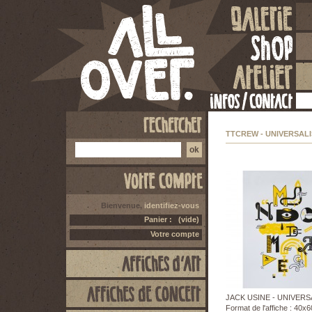
TTCREW - UNIVERSALI
Bienvenue,
identifiez-vous
Panier :
(vide)
Votre compte
JACK USINE - UNIVERS
Format de l'affiche : 40x