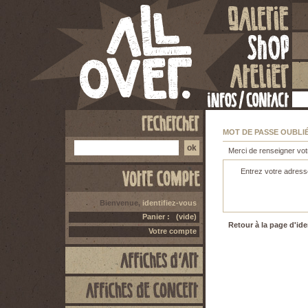
MOT DE PASSE OUBLI
Merci de renseigner vot
Entrez votre adresse
Bienvenue,
identifiez-vous
Panier :
(vide)
Retour à la page d'ide
Votre compte