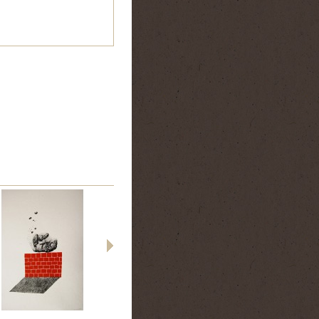
ssa Dziuba -...
Sammy Stein -...
Livre ASTEROIDE