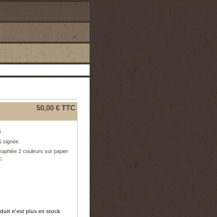
50,00 €
TTC
x.
 signée.
graphiée 2 couleurs sur papier
c.
duit n'est plus en stock