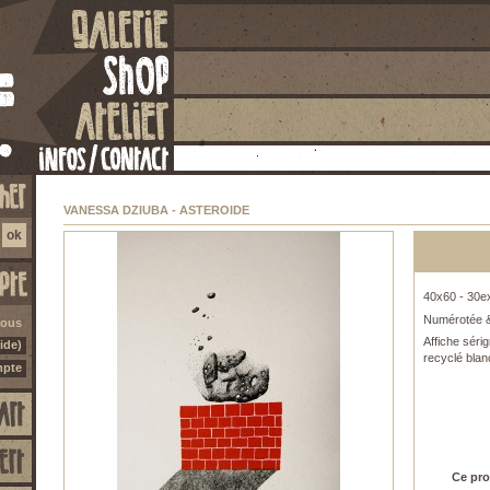
VANESSA DZIUBA - ASTEROIDE
40x60 - 30e
Numérotée &
vous
Affiche séri
ide)
recyclé blan
mpte
Ce pro