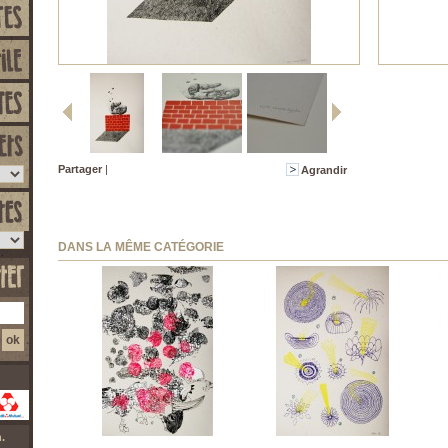
Partager
|
Agrandir
DANS LA MÊME CATÉGORIE
.
Marine Le Saout -...
N'Roll - ASTEROIDE
Vane