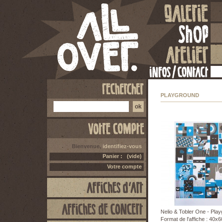
PLAYGROUND
Bienvenue,
identifiez-vous
Panier :
(vide)
Votre compte
Nelio & Tobler One - Pla
Format de l'affiche : 40x