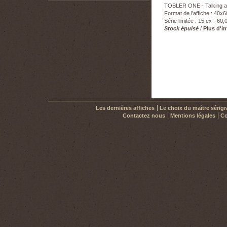
TOBLER ONE - Talking ab
Format de l'affiche : 40x
Série limitée : 15 ex - 60,
Stock épuisé
/
Plus d'i
Les dernières affiches
Le choix du maître sérig
Contactez nous
Mentions légales
Co