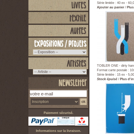
Série limitée : 40 ex - 60,
Ajouter au panier
/
Plus
TOBLER ONE - dirty han
Format carte postale : 1
Série limitée : 15 ex - 5,0
Stock épuisé
/
Plus d'i
Paiement sécurisé.
Informations sur la livraison.