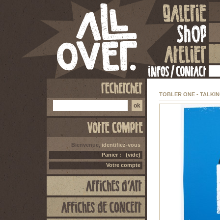
TOBLER ONE - TALKIN
Bienvenue,
identifiez-vous
Panier :
(vide)
Votre compte