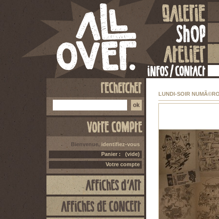
LUNDI-SOIR NUMÃ©RO
Bienvenue,
identifiez-vous
Panier :
(vide)
Votre compte