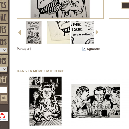
Partager
|
Agrandir
DANS LA MÊME CATÉGORIE
.
Sixo - rex
Sixo - russes
Sixo