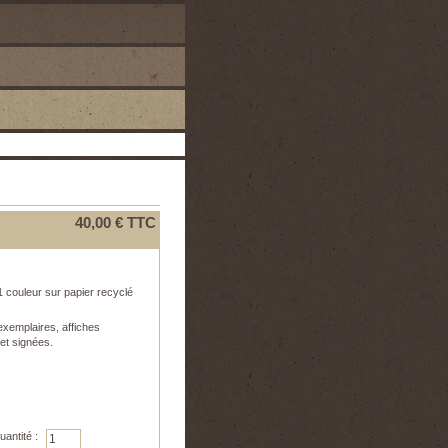
40,00 €
TTC
1 couleur sur papier recyclé
exemplaires, affiches
et signées.
uantité :