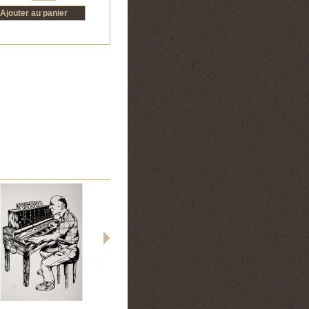
 - sixoog
Sixo - i love maman
Sixo - tristesse