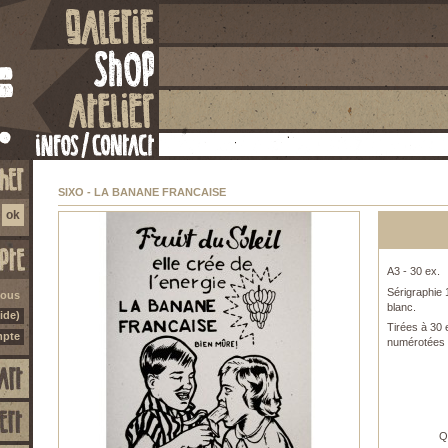
SIXO - LA BANANE FRANCAISE
A3 - 30 ex.
Sérigraphie 
vous
blanc.
ide)
Tirées à 30 
mpte
numérotées 
Q