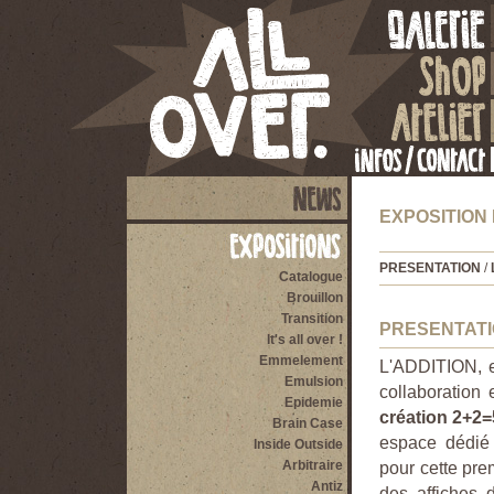
EXPOSITION 
PRESENTATION
/
Catalogue
Brouillon
Transition
PRESENTAT
It's all over !
Emmelement
L'ADDITION, ex
Emulsion
collaboration e
Epidemie
création 2+2=
Brain Case
espace dédié 
Inside Outside
Arbitraire
pour cette prem
Antiz
des affiches 