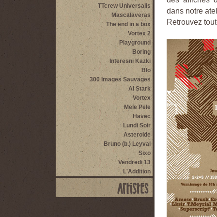
TTcrew Universalis
dans notre atel
Mascalaveras
Retrouvez toute
The end in a box
Vortex 2
Playground
Boring
Interesni Kazki
Blo
300 Images Sauvages
Al Stark
Vortex
Mele Pele
Havec
Lundi Soir
Asteroide
Bruno (b.) Leyval
Sixo
Vendredi 13
L'Addition