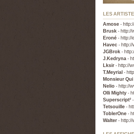
LES ARTIST
Amose
-
http:
Brusk
-
http:/
Eroné
-
http://
Havec
-
http:/
JGBrok
-
http
J.Kedryna
-
h
Lksir
-
http://
T.Meyrial
-
htt
Monsieur Qui
Nelio
-
http://
Olli Mighty
-
h
Superscript²
Tetsouille
-
ht
ToblerOne
-
h
Walter
-
http: