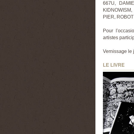
667U, DAMI
KIDNOWISM, 
PIER, ROBOT
Pour l'occasi
artistes partic
Vernissage le j
LE LIVRE