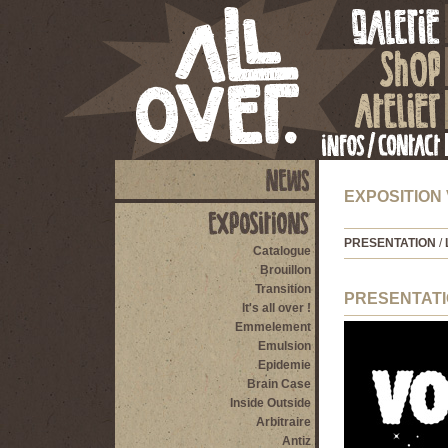
EXPOSITION
PRESENTATION
/
Catalogue
Brouillon
Transition
PRESENTAT
It's all over !
Emmelement
Emulsion
Epidemie
Brain Case
Inside Outside
Arbitraire
Antiz