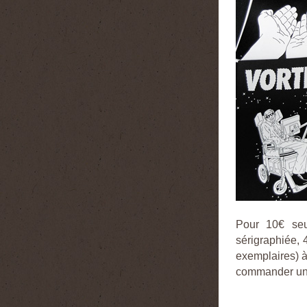
Pour 10€ seu
sérigraphiée, 
exemplaires) à
commander un