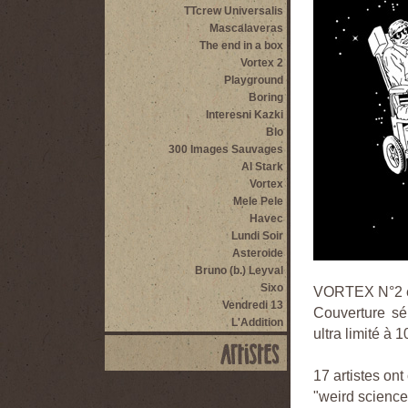
TTcrew Universalis
Mascalaveras
The end in a box
Vortex 2
Playground
Boring
Interesni Kazki
Blo
300 Images Sauvages
Al Stark
Vortex
Mele Pele
Havec
Lundi Soir
Asteroide
Bruno (b.) Leyval
Sixo
VORTEX N°2 es
Vendredi 13
Couverture sér
L'Addition
ultra limité à 
17 artistes ont
"weird science