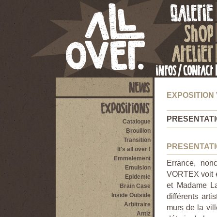
EXPOSITION
PRESENTAT
Catalogue
Brouillon
Transition
PRESENTAT
It's all over !
Emmelement
Errance, non
Emulsion
VORTEX voit en
Epidemie
et Madame Lap
Brain Case
Inside Outside
différents art
Arbitraire
murs de la vil
Antiz