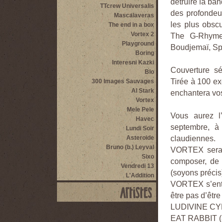
détruire la ba
TTcrew Universalis
des profondeur
Mascalaveras
les plus obsc
The end in a box
Vortex 2
The G-Rhyme
Playground
Boudjemaï, Sp
Boring
Interesni Kazki
Couverture sé
Blo
Tirée à 100 ex
300 Images Sauvages
Al Stark
enchantera vos
Vortex
Mele Pele
Vous aurez l
Havec
septembre, à 
Lundi Soir
claudiennes.
Asteroide
Bruno (b.) Leyval
VORTEX sera a
Sixo
composer, de 
Vendredi 13
(soyons précis)
L'Addition
VORTEX s’ento
être pas d’être
LUDIVINE CYP
EAT RABBIT (at