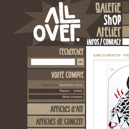
S.MILOCHEVITCH - SY
Bienvenue,
identifiez-vous
Panier :
(vide)
Votre compte