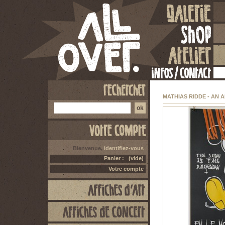
MATHIAS RIDDE - AN 
Bienvenue,
identifiez-vous
Panier :
(vide)
Votre compte