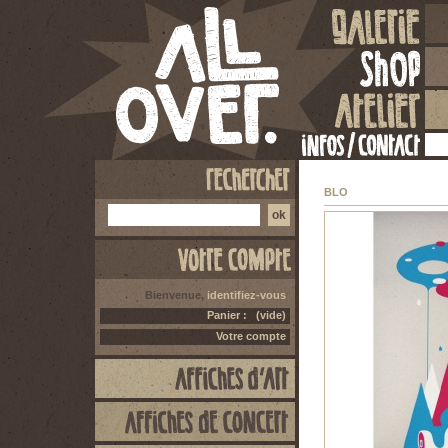
BLO
Bienvenue,
identifiez-vous
Panier :
(vide)
Votre compte