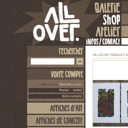
VILLES DE THIBAULT 
Bienvenue,
identifiez-vous
Panier :
(vide)
Votre compte