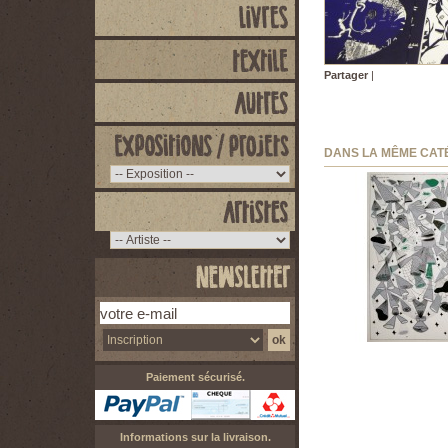
Partager
|
DANS LA MÊME CAT
Sammy Stein -...
50,00 €
Paiement sécurisé.
Informations sur la livraison.