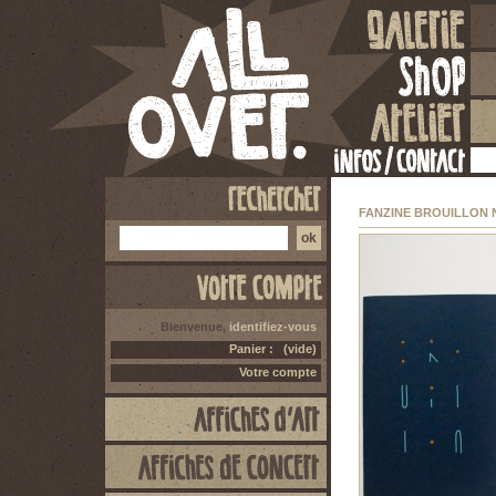
FANZINE BROUILLON 
Bienvenue,
identifiez-vous
Panier :
(vide)
Votre compte